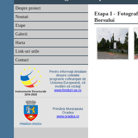
Despre proiect
Etapa I - Fotogra
Noutati
Borsului
Etape
Galerii
Harta
Link-uri utile
Contact
Pentru informaţii detaliate
despre celelalte
programe cofinanţate de
Uniunea Europeană, vă
invităm să vizitaţi
www.fonduri-ue.ro
Primăria Municipiului
Oradea
www.oradea.ro