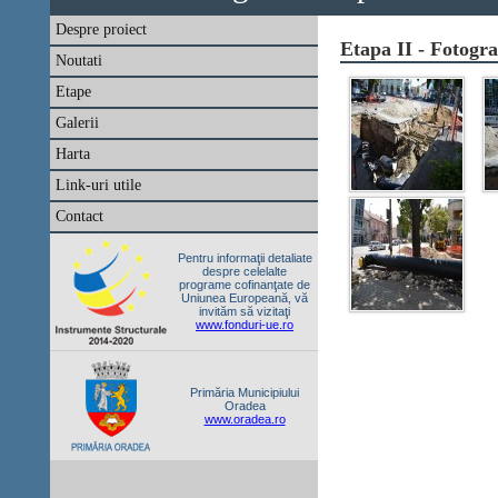
Despre proiect
Etapa II - Fotograf
Noutati
Etape
Galerii
Harta
Link-uri utile
Contact
Pentru informaţii detaliate
despre celelalte
programe cofinanţate de
Uniunea Europeană, vă
invităm să vizitaţi
www.fonduri-ue.ro
Primăria Municipiului
Oradea
www.oradea.ro