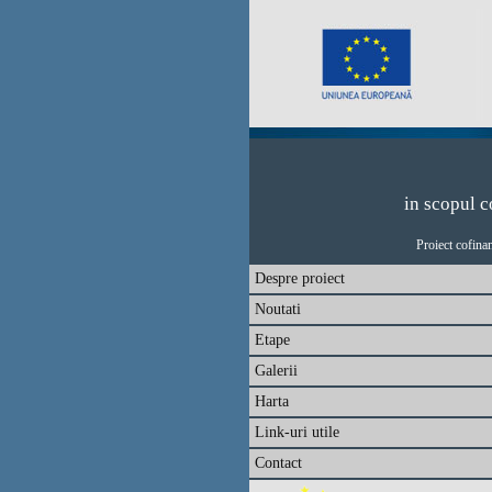
in scopul c
Proiect cofina
Despre proiect
Noutati
Etape
Galerii
Harta
Link-uri utile
Contact