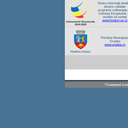
Pentru informaţii detal
despre celelalte
programe cofinanţate
Uniunea Europeană,
invităm să vizitaţi
www.fonduri-ue.ro
Primăria Municipiulu
Oradea
www.oradea.ro
"Conținutul aces