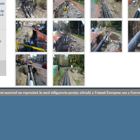
iate
 de
 vă
i
tui material nu reprezintă în mod obligatoriu poziția oficială a Uniunii Europene sau a Guve