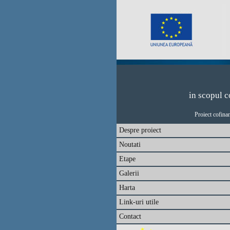
in scopul c
Proiect cofina
Despre proiect
Noutati
Etape
Galerii
Harta
Link-uri utile
Contact