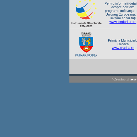
Pentru informaţii detal
despre celelalte
programe cofinanţate
Uniunea Europeană,
invităm să vizitaţi
www.fonduri-ue.ro
Primăria Municipiulu
Oradea
www.oradea.ro
"Conținutul aces