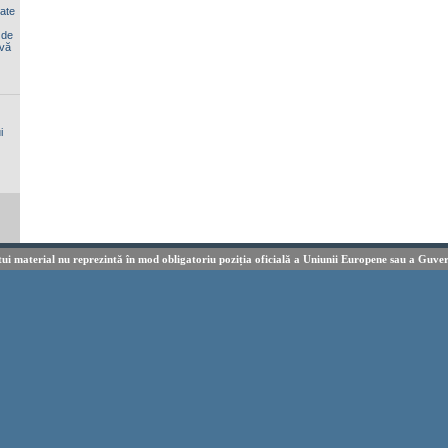
iate
 de
 vă
i
tui material nu reprezintă în mod obligatoriu poziția oficială a Uniunii Europene sau a Guve