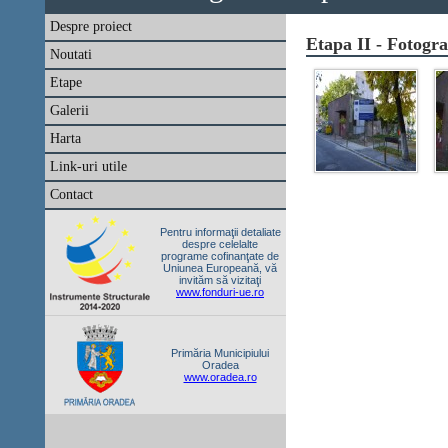
Despre proiect
Etapa II - Fotogra
Noutati
Etape
Galerii
Harta
Link-uri utile
Contact
Pentru informaţii detaliate
despre celelalte
programe cofinanţate de
Uniunea Europeană, vă
invităm să vizitaţi
www.fonduri-ue.ro
Primăria Municipiului
Oradea
www.oradea.ro