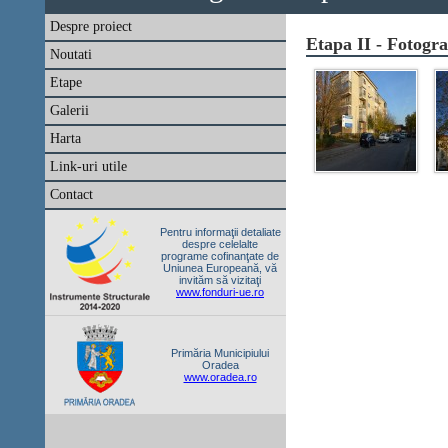
Despre proiect
Etapa II - Fotogr
Noutati
Etape
Galerii
Harta
Link-uri utile
Contact
Pentru informaţii detaliate
despre celelalte
programe cofinanţate de
Uniunea Europeană, vă
invităm să vizitaţi
www.fonduri-ue.ro
Primăria Municipiului
Oradea
www.oradea.ro