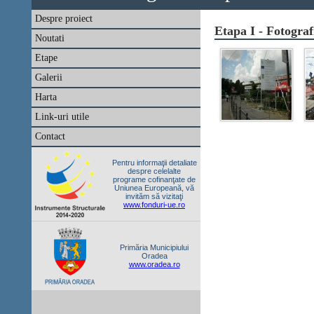
Despre proiect
Etapa I - Fotograf
Noutati
Etape
Galerii
Harta
Link-uri utile
Contact
Pentru informaţii detaliate
despre celelalte
programe cofinanţate de
Uniunea Europeană, vă
invităm să vizitaţi
www.fonduri-ue.ro
Primăria Municipiului
Oradea
www.oradea.ro