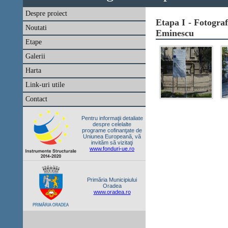
Despre proiect
Etapa I - Fotograf
Noutati
Eminescu
Etape
Galerii
Harta
Link-uri utile
Contact
Pentru informaţii detaliate
despre celelalte
programe cofinanţate de
Uniunea Europeană, vă
invităm să vizitaţi
www.fonduri-ue.ro
Primăria Municipiului
Oradea
www.oradea.ro