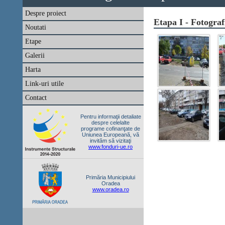
Despre proiect
Etapa I - Fotograf
Noutati
Etape
Galerii
Harta
Link-uri utile
Contact
Pentru informaţii detaliate
despre celelalte
programe cofinanţate de
Uniunea Europeană, vă
invităm să vizitaţi
www.fonduri-ue.ro
Primăria Municipiului
Oradea
www.oradea.ro