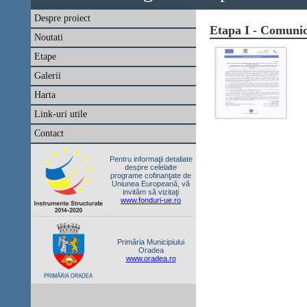
Despre proiect
Etapa I - Comunic
Noutati
Etape
Galerii
Harta
Link-uri utile
Contact
Pentru informaţii detaliate
despre celelalte
programe cofinanţate de
Uniunea Europeană, vă
invităm să vizitaţi
www.fonduri-ue.ro
Primăria Municipiului
Oradea
www.oradea.ro