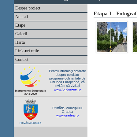
Despre proiect
Etapa I - Fotogra
Noutati
Etape
Galerii
Harta
Link-uri utile
Contact
Pentru informaţii detaliate
despre celelalte
programe cofinanţate de
Uniunea Europeană, vă
invităm să vizitaţi
www.fonduri-ue.ro
Primăria Municipiului
Oradea
www.oradea.ro