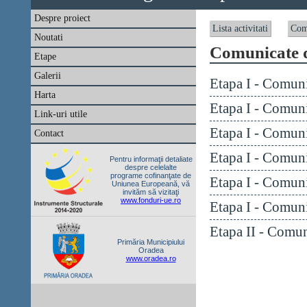
Despre proiect
Lista activitati
Com
Noutati
Comunicate 
Etape
Galerii
Etapa I - Comun
Harta
Etapa I - Comun
Link-uri utile
Etapa I - Comun
Contact
Etapa I - Comun
Pentru informaţii detaliate
despre celelalte
programe cofinanţate de
Etapa I - Comun
Uniunea Europeană, vă
invităm să vizitaţi
www.fonduri-ue.ro
Etapa I - Comun
Etapa II - Comu
Primăria Municipiului
Oradea
www.oradea.ro